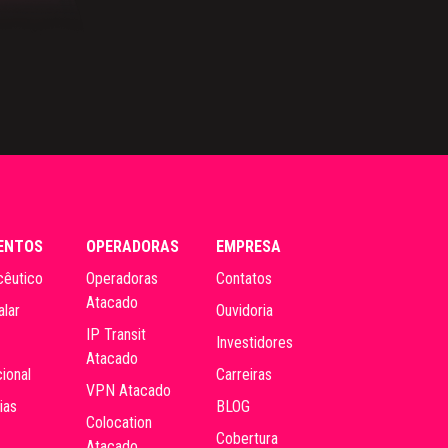
ENTOS
OPERADORAS
EMPRESA
êutico
Operadoras
Contatos
Atacado
alar
Ouvidoria
IP Transit
Investidores
Atacado
ional
Carreiras
VPN Atacado
ias
BLOG
Colocation
Cobertura
Atacado