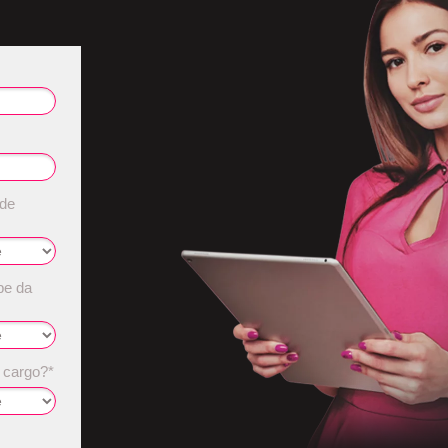
de
e da
 cargo?*