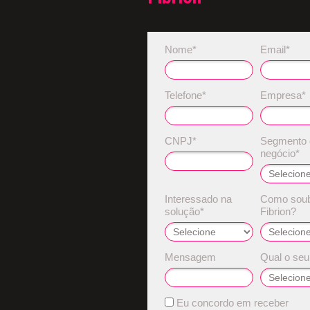
Nome*
Email*
Telefone*
Empresa*
CNPJ*
Segmento 
negócio*
Interessado na
Como soub
solução*
Fibrion?
Mensagem
Qual o seu
Eu concordo em receber