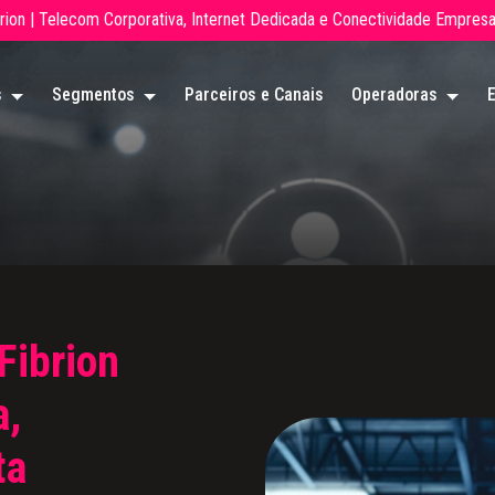
brion | Telecom Corporativa, Internet Dedicada e Conectividade Empresar
s
Segmentos
Parceiros e Canais
Operadoras
Fibrion
a,
ta