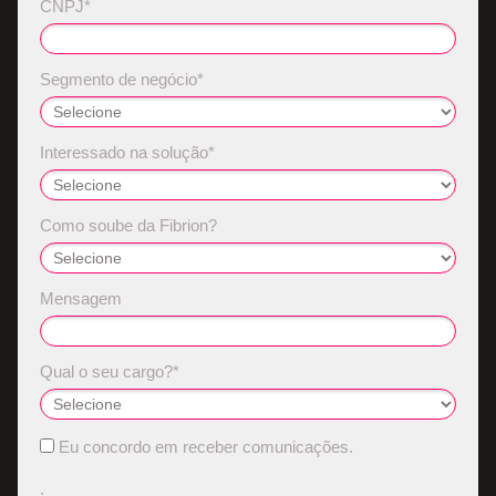
CNPJ*
Segmento de negócio*
Interessado na solução*
Como soube da Fibrion?
Mensagem
Qual o seu cargo?*
Eu concordo em receber comunicações.
.