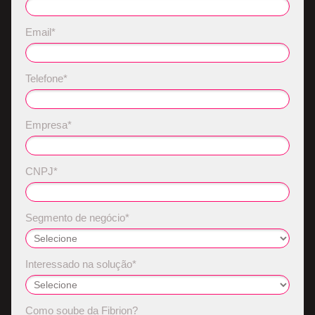
Email*
Telefone*
Empresa*
CNPJ*
Segmento de negócio*
Interessado na solução*
Como soube da Fibrion?