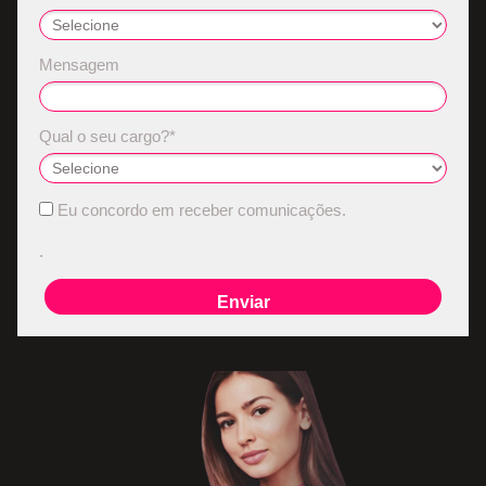
Mensagem
Qual o seu cargo?*
Eu concordo em receber comunicações.
.
Enviar