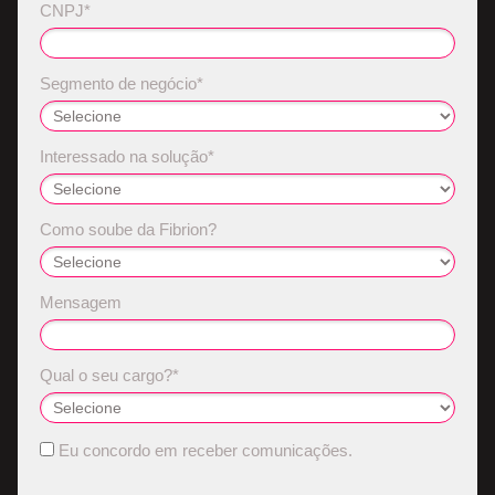
CNPJ*
Segmento de negócio*
Interessado na solução*
Como soube da Fibrion?
Mensagem
Qual o seu cargo?*
Eu concordo em receber comunicações.
.