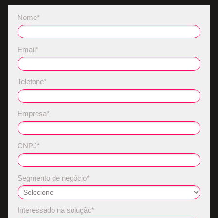
Nome*
Email*
Telefone*
Empresa*
CNPJ*
Segmento de negócio*
Interessado na solução*