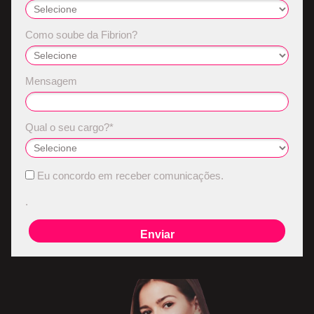
Como soube da Fibrion?
Mensagem
Qual o seu cargo?*
Eu concordo em receber comunicações.
.
Enviar