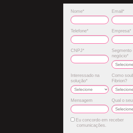
Nome*
Email*
Telefone*
Empresa*
CNPJ*
Segmento 
negócio*
Interessado na
Como soub
solução*
Fibrion?
Mensagem
Qual o seu
Eu concordo em receber
comunicações.