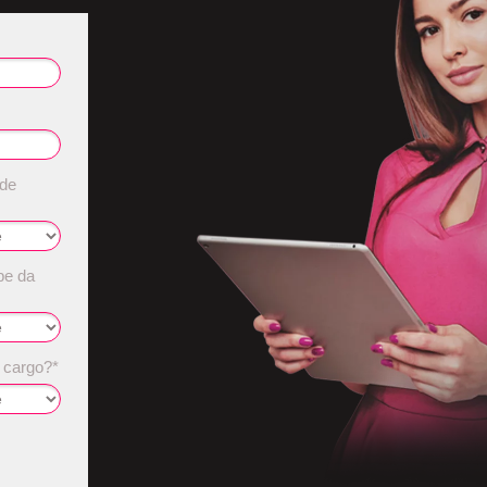
de
e da
 cargo?*