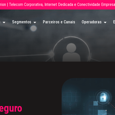
brion | Telecom Corporativa, Internet Dedicada e Conectividade Empresar
s
Segmentos
Parceiros e Canais
Operadoras
eguro