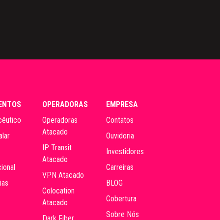
ENTOS
OPERADORAS
EMPRESA
êutico
Operadoras
Contatos
Atacado
alar
Ouvidoria
IP Transit
Investidores
Atacado
ional
Carreiras
VPN Atacado
ias
BLOG
Colocation
Cobertura
Atacado
Sobre Nós
Dark Fiber