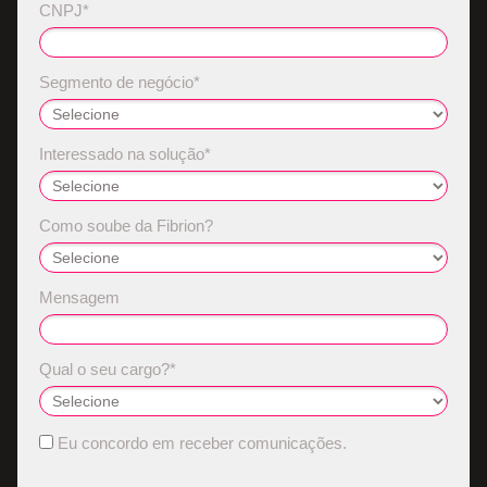
CNPJ*
Segmento de negócio*
Interessado na solução*
Como soube da Fibrion?
Mensagem
Qual o seu cargo?*
Eu concordo em receber comunicações.
.